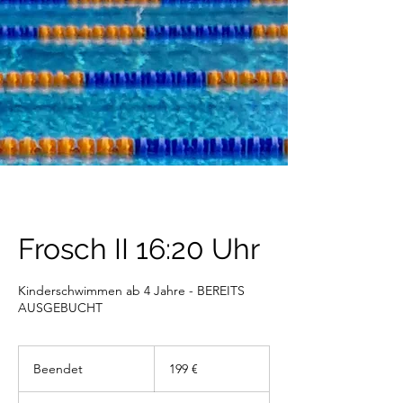
Frosch II 16:20 Uhr
Kinderschwimmen ab 4 Jahre - BEREITS
AUSGEBUCHT
199
Euro
Beendet
B
199 €
e