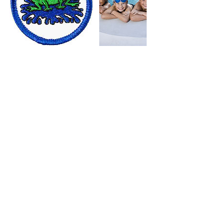
Umbuchung & Kündigung
Die Anmeldung ist verbindlich.
Ein Widerrufsrecht besteht gemäß § 312 g)
II Nr. 9 BGB nicht, da der Kurs zu einem
festgelegten Termin stattfindet.
Kontaktangaben
+491772751714
schwimmschule-rheingau@gmx.de