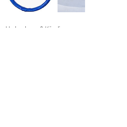
Umbuchung & Kündigung
Die Anmeldung ist verbindlich.
Ein Widerrufsrecht besteht gemäß § 312 g)
II Nr. 9 BGB nicht, da der Kurs zu einem
festgelegten Termin stattfindet.
Kontaktangaben
+491772751714
schwimmschule-rheingau@gmx.de