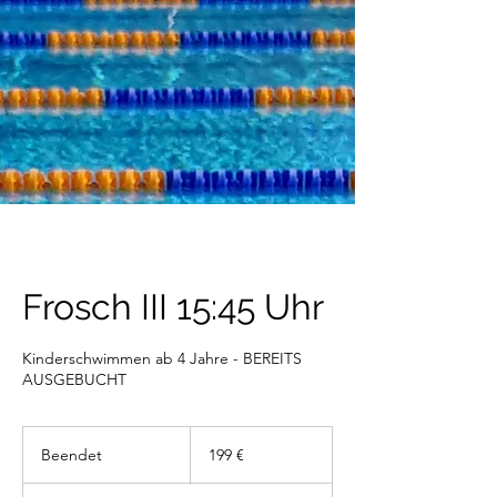
Frosch III 15:45 Uhr
Kinderschwimmen ab 4 Jahre - BEREITS
AUSGEBUCHT
199
Euro
Beendet
B
199 €
e